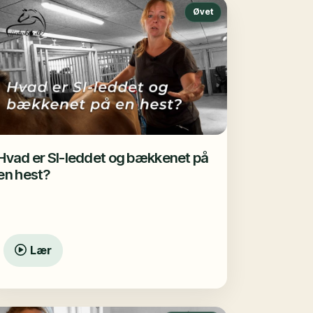
Øvet
Hvad er SI-leddet og bækkenet på
en hest?
Lær