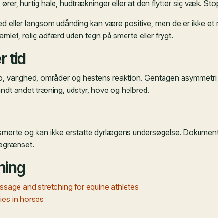
er, hurtig hale, hudtrækninger eller at den flytter sig væk. Stop,
d eller langsom udånding kan være positive, men de er ikke et må
samlet, rolig adfærd uden tegn på smerte eller frygt.
r tid
o, varighed, områder og hestens reaktion. Gentagen asymmetri 
ndt andet træning, udstyr, hove og helbred.
smerte og kan ikke erstatte dyrlægens undersøgelse. Dokumenta
begrænset.
ning
sage and stretching for equine athletes
es in horses