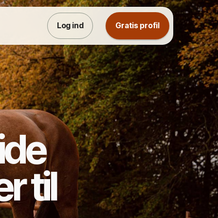
Log ind
Gratis profil
lide
 til