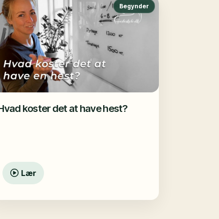
Begynder
Hvad koster det at have hest?
Lær