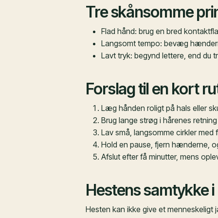
Tre skånsomme pri
Flad hånd: brug en bred kontaktfla
Langsomt tempo: bevæg hænderne r
Lavt tryk: begynd lettere, end du t
Forslag til en kort ru
Læg hånden roligt på hals eller sku
Brug lange strøg i hårenes retnin
Lav små, langsomme cirkler med fl
Hold en pause, fjern hænderne, og
Afslut efter få minutter, mens oplev
Hestens samtykke i 
Hesten kan ikke give et menneskeligt j