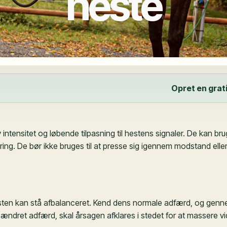
heste
Opret en grati
intensitet og løbende tilpasning til hestens signaler. De kan br
ing. De bør ikke bruges til at presse sig igennem modstand eller
hesten kan stå afbalanceret. Kend dens normale adfærd, og genn
lig ændret adfærd, skal årsagen afklares i stedet for at massere vi