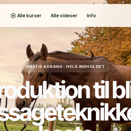
Alle kurser
Alle videoer
Info
GRATIS ADGANG · HELE INDHOLDET
roduktion til b
sageteknikker