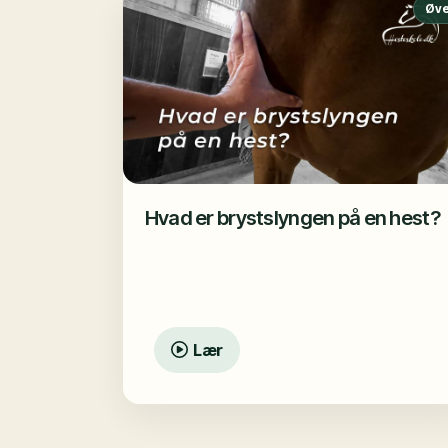
Øve
Hvad er brystslyngen på en hest?
Lær