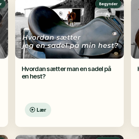
r
Begynder
Hvordan sætter man en sadel på
en hest?
Lær